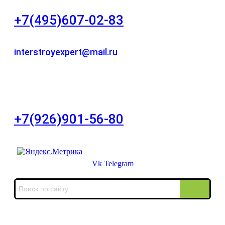
+7(495)607-02-83
Для звонков в рабочее время в будни
interstroyexpert@mail.ru
Для Ваших заявок
город Москва, Большой Сухаревский переулок
дом 11, офис 8
+7(926)901-56-80
Для звонков в выходные и праздничные дни
Vk
Telegram