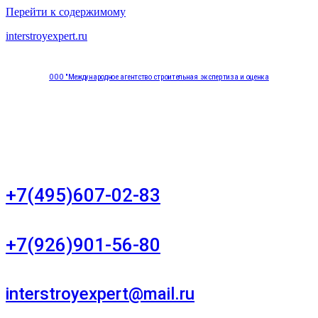
Перейти к содержимому
interstroyexpert.ru
ООО "Международное агентство строительная экспертиза и оценка
"НЕЗАВИСИМОСТЬ"
Москва, Большой Сухаревский переулок дом 11, офис 8
+7(495)607-02-83
Для звонков в рабочее время в будни
+7(926)901-56-80
Для звонков в выходные и праздничные дни
interstroyexpert@mail.ru
Для Ваших заявок