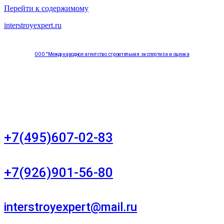
Перейти к содержимому
interstroyexpert.ru
ООО "Международное агентство строительная экспертиза и оценка
"НЕЗАВИСИМОСТЬ"
Москва, Большой Сухаревский переулок дом 11, офис 8
+7(495)607-02-83
Для звонков в рабочее время в будни
+7(926)901-56-80
Для звонков в выходные и праздничные дни
interstroyexpert@mail.ru
Для Ваших заявок