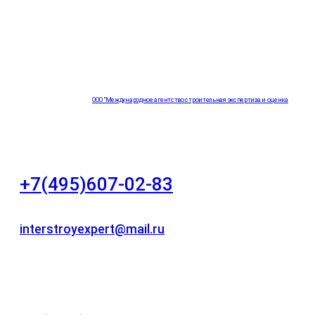
ООО "Международное агентство строительная экспертиза и оценка
"НЕЗАВИСИМОСТЬ"
+7(495)607-02-83
Для звонков в рабочее время в будни
interstroyexpert@mail.ru
Для Ваших заявок
город Москва, Большой Сухаревский переулок
дом 11, офис 8