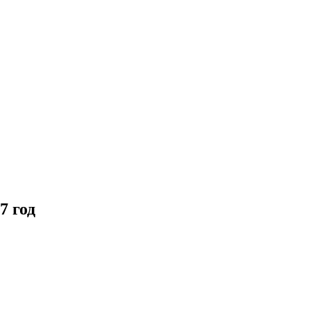
ительное обследование
Аудит
Проверка Смет
Выпо
7 год