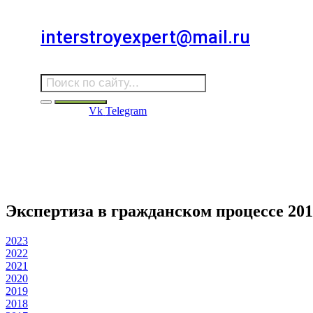
Для звонков в выходные и праздничные дни
interstroyexpert@mail.ru
Для Ваших заявок
Vk
Telegram
Судебная Экспертиза
Услуги
Информация
Стро
Строительная экспертиза
Экспертиза в гражданском процессе 201
2023
2022
2021
2020
2019
2018