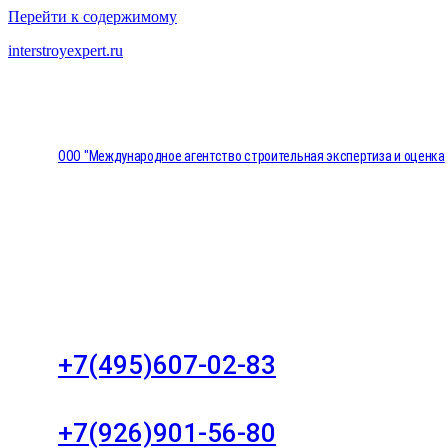
Перейти к содержимому
interstroyexpert.ru
ООО "Международное агентство строительная экспертиза и оценка
"НЕЗАВИСИМОСТЬ"
Москва, Большой Сухаревский переулок дом 11, о
8
+7(495)607-02-83
Для звонков в рабочее время в будни
+7(926)901-56-80